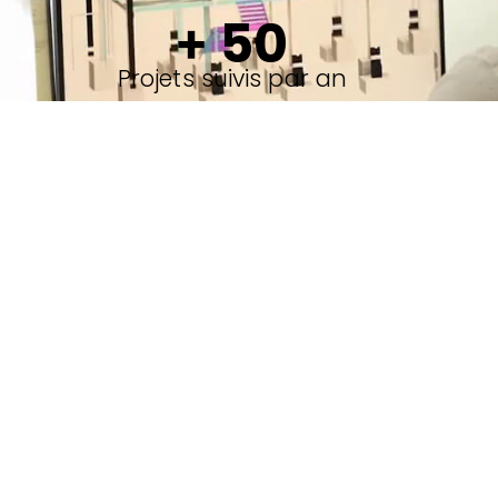
50
+ 
Projets suivis par an
4
Univers
SERVICES ADDITIONNELS
Des projets cousus main