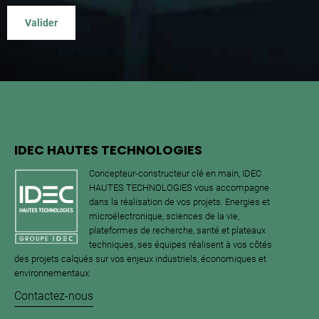
IDEC HAUTES TECHNOLOGIES
Concepteur-constructeur clé en main, IDEC
HAUTES TECHNOLOGIES vous accompagne
dans la réalisation de vos projets. Energies et
microélectronique, sciences de la vie,
plateformes de recherche, santé et plateaux
techniques, ses équipes réalisent à vos côtés
des projets calqués sur vos enjeux industriels, économiques et
environnementaux.
Contactez-nous